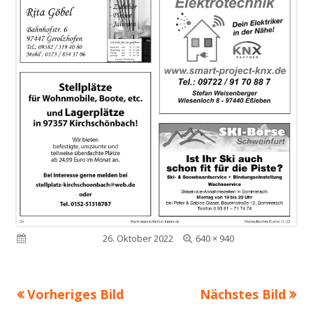
Volle
Veröffentlicht am
26. Oktober 2022
640 × 940
Größe
Vorheriges Bild
Nächstes Bild