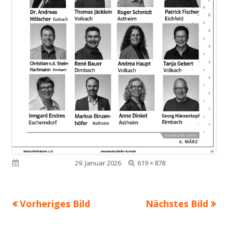
Volle
Veröffentlicht am
29. Januar 2026
619 × 878
Größe
Vorheriges Bild
Nächstes Bild