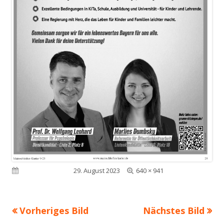
Volle
Veröffentlicht am
29. August 2023
640 × 941
Größe
Vorheriges Bild
Nächstes Bild