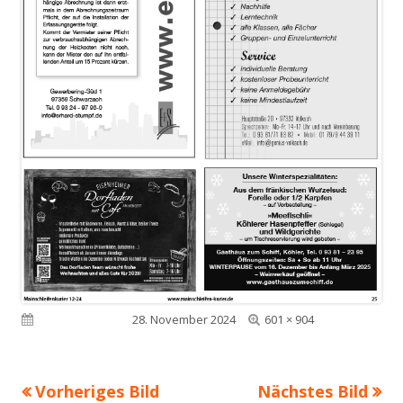
Volle
Veröffentlicht am
28. November 2024
601 × 904
Größe
Vorheriges Bild
Nächstes Bild