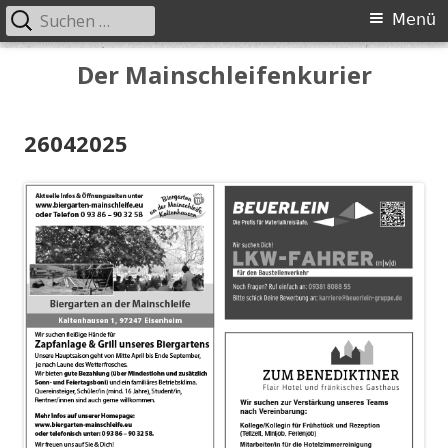
Suchen
Primäres
Menü
nach:
Menü
Springe
Der Mainschleifenkurier
zum
Inhalt
26042025