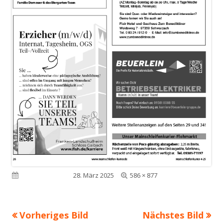
Volle
Veröffentlicht am
28. März 2025
586 × 877
Größe
Vorheriges Bild
Nächstes Bild