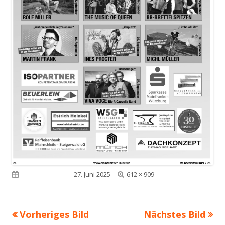
Volle
Veröffentlicht am
27. Juni 2025
612 × 909
Größe
Vorheriges Bild
Nächstes Bild