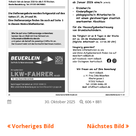
Volle
Veröffentlicht am
30. Oktober 2025
606 × 881
Größe
Vorheriges Bild
Nächstes Bild