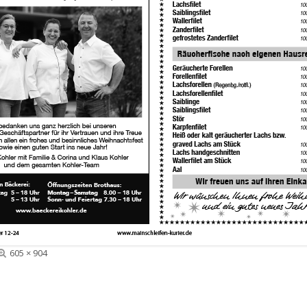
Volle
605 × 904
Größe