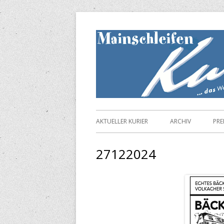
Springe
zum
Inhalt
Primäres
AKTUELLER KURIER
ARCHIV
PRE
Menü
27122024