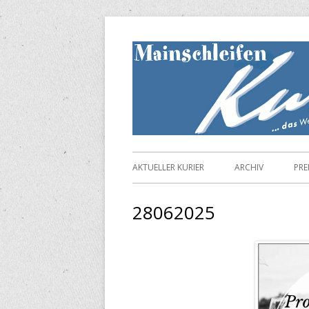
Springe
zum
Inhalt
Primäres
AKTUELLER KURIER
ARCHIV
PRE
Menü
28062025