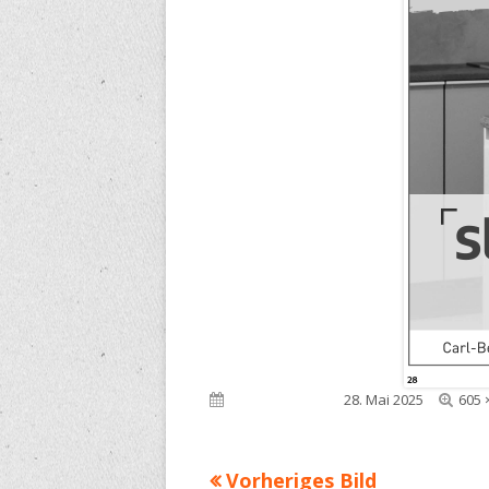
Voll
Veröffentlicht am
28. Mai 2025
605 
Grö
Vorheriges Bild