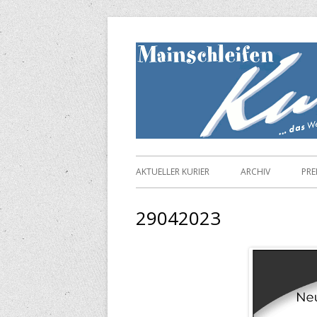
Springe
zum
Inhalt
Primäres
AKTUELLER KURIER
ARCHIV
PRE
Menü
29042023