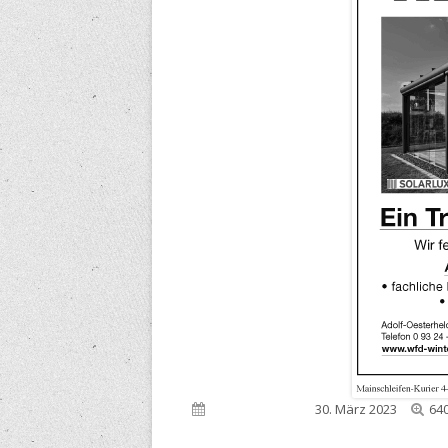
Vol
Veröffentlicht am
30. März 2023
640
Gr