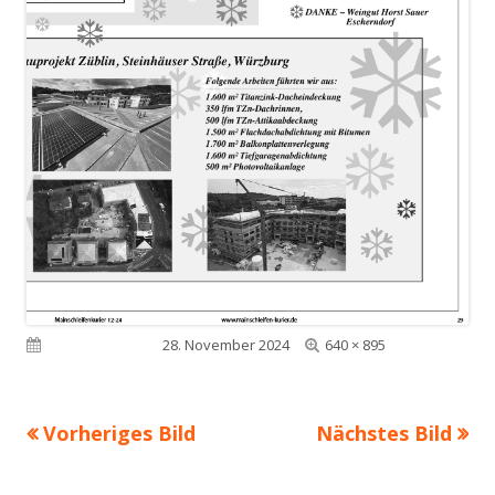
Volle
Veröffentlicht am
28. November 2024
640 × 895
Größe
Vorheriges Bild
Nächstes Bild