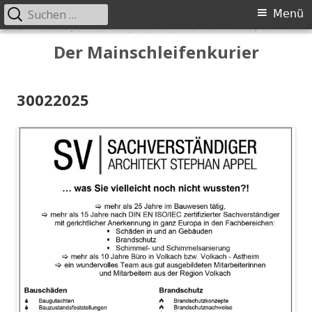
Suchen
Primäres
Menü
nach:
Menü
Springe
Der Mainschleifenkurier
zum
Inhalt
30022025