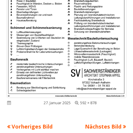
Volle
Veröffentlicht am
27. Januar 2025
592 × 878
Größe
Vorheriges Bild
Nächstes Bild