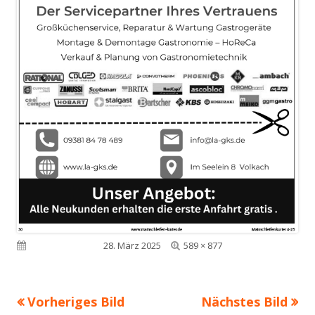
Volle
Veröffentlicht am
28. März 2025
589 × 877
Größe
Vorheriges Bild
Nächstes Bild