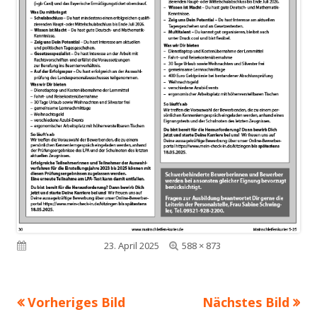
Volle
Veröffentlicht am
23. April 2025
588 × 873
Größe
Vorheriges Bild
Nächstes Bild