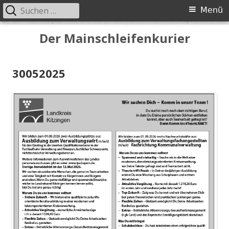
Suchen
Primäres
Menü
nach:
Menü
Springe
Der Mainschleifenkurier
zum
Inhalt
30052025