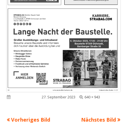
Volle
Veröffentlicht am
27. September 2023
640 × 943
Größe
Vorheriges Bild
Nächstes Bild