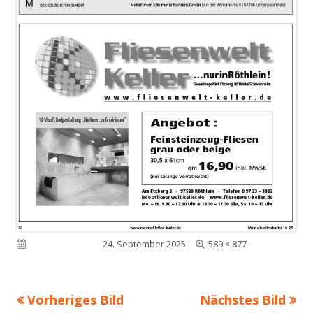
Volle
Veröffentlicht am
24. September 2025
589 × 877
Größe
Vorheriges Bild
Nächstes Bild