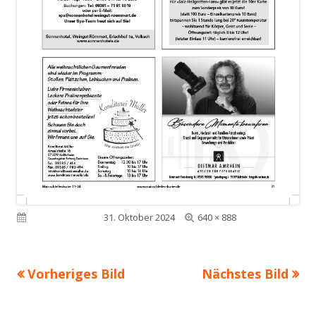
Volle
Veröffentlicht am
31. Oktober 2024
640 × 888
Größe
Vorheriges Bild
Nächstes Bild