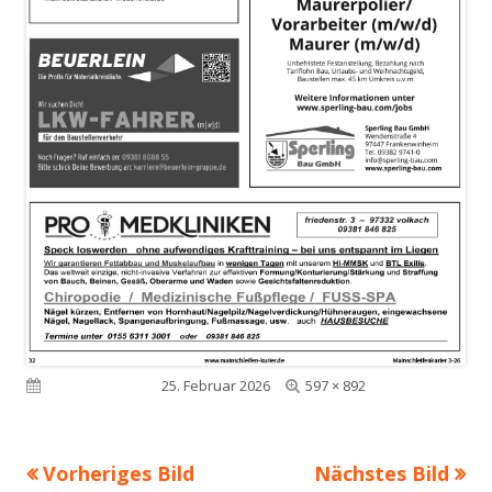
Volle
Veröffentlicht am
25. Februar 2026
597 × 892
Größe
Vorheriges Bild
Nächstes Bild