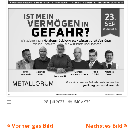
Volle
Veröffentlicht am
28. Juli 2023
640 × 939
Größe
Vorheriges Bild
Nächstes Bild