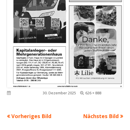
Volle
Veröffentlicht am
30. Dezember 2025
626 × 888
Größe
Vorheriges Bild
Nächstes Bild