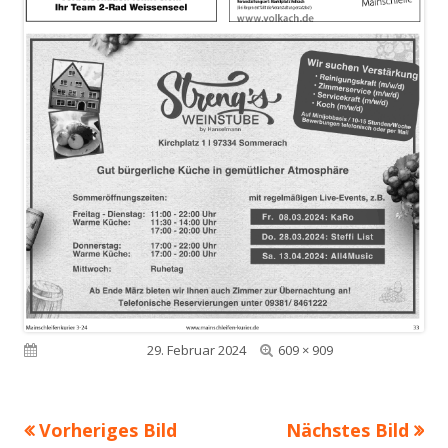
Volle
Veröffentlicht am
29. Februar 2024
609 × 909
Größe
Vorheriges Bild
Nächstes Bild