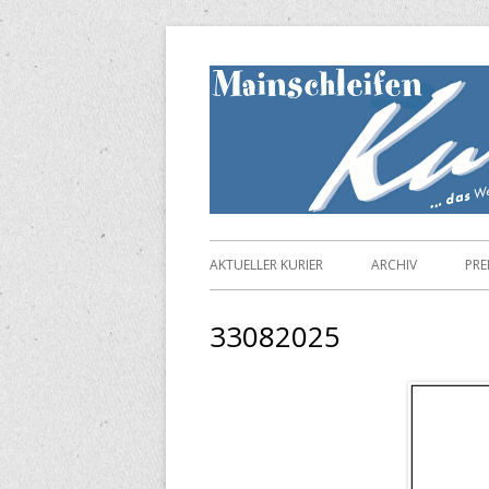
Springe
zum
Inhalt
Primäres
AKTUELLER KURIER
ARCHIV
PRE
Menü
33082025