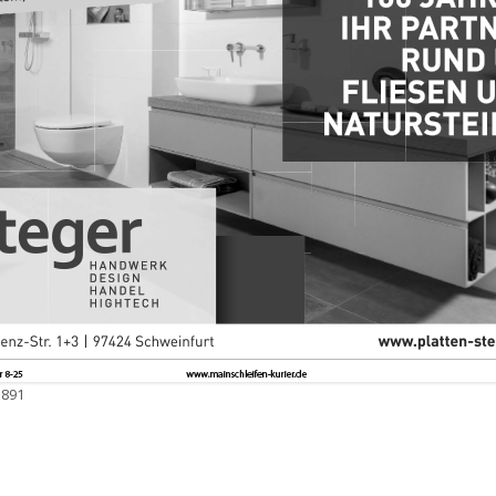
 891
e