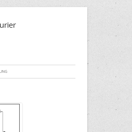
urier
RUNG