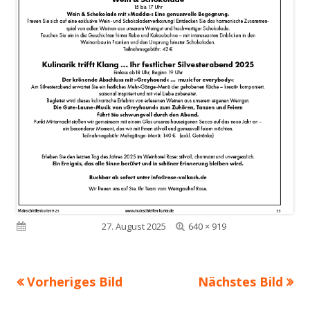
Volle
Veröffentlicht am
27. August 2025
640 × 919
Größe
Vorheriges Bild
Nächstes Bild