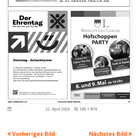
Volle
Veröffentlicht am
22. April 2026
585 × 874
Größe
Vorheriges Bild
Nächstes Bild