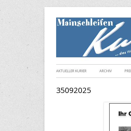
Springe
zum
Inhalt
Primäres
AKTUELLER KURIER
ARCHIV
PRE
Menü
35092025