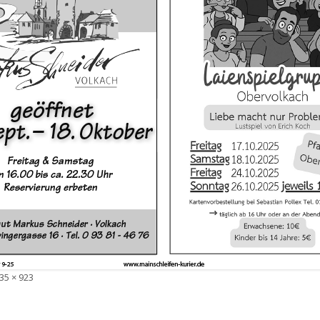
olle
35 × 923
röße