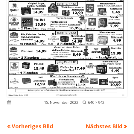
Volle
Veröffentlicht am
15. November 2022
640 × 942
Größe
Vorheriges Bild
Nächstes Bild