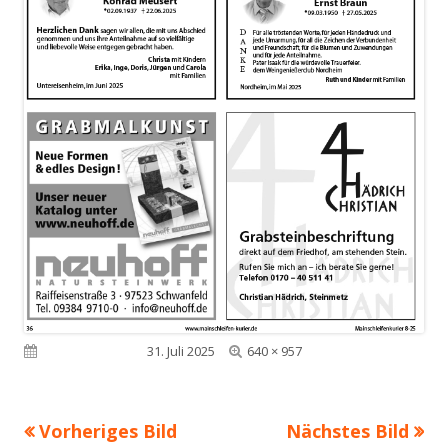
Volle
Veröffentlicht am
31. Juli 2025
640 × 957
Größe
Vorheriges Bild
Nächstes Bild