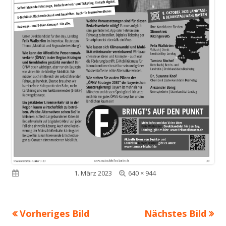
Volle
Veröffentlicht am
1. März 2023
640 × 944
Größe
Vorheriges Bild
Nächstes Bild