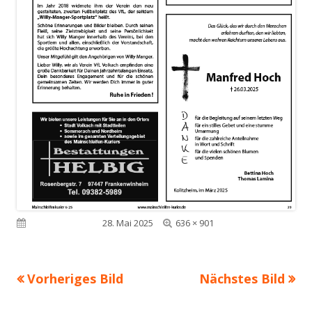
Volle
Veröffentlicht am
28. Mai 2025
636 × 901
Größe
Vorheriges Bild
Nächstes Bild