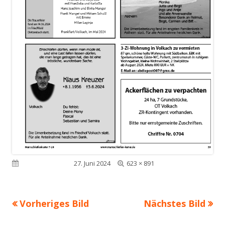
Volle
Veröffentlicht am
27. Juni 2024
623 × 891
Größe
Vorheriges Bild
Nächstes Bild