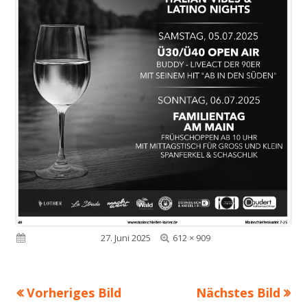
Volle
Veröffentlicht am
27. Juni 2025
612 × 909
Größe
Vorheriges Bild
Nächstes Bild