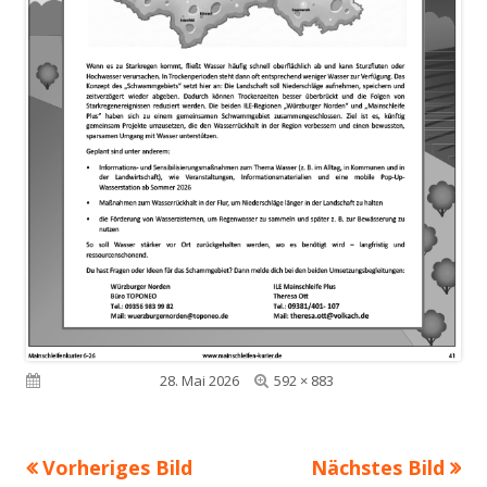
Volle
Veröffentlicht am
28. Mai 2026
592 × 883
Größe
Vorheriges Bild
Nächstes Bild