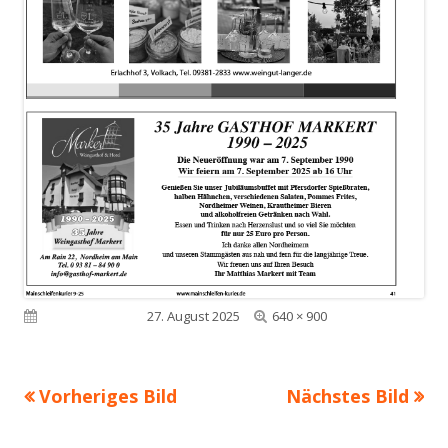
Volle
Veröffentlicht am
27. August 2025
640 × 900
Größe
Vorheriges Bild
Nächstes Bild