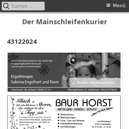
Suchen
Primäres
Menü
nach:
Menü
Springe
Der Mainschleifenkurier
zum
Inhalt
43122024