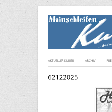
Springe
zum
Inhalt
Primäres
AKTUELLER KURIER
ARCHIV
PRE
Menü
62122025