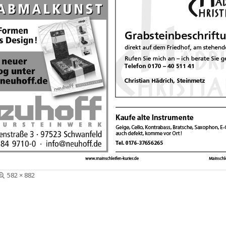
Volle
582 × 882
Größe