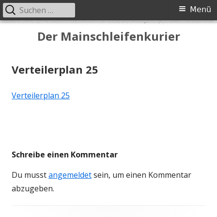
Suchen
Primäres
Menü
nach:
Menü
Springe
Der Mainschleifenkurier
zum
Inhalt
Verteilerplan 25
Verteilerplan 25
Schreibe einen Kommentar
Du musst
angemeldet
sein, um einen Kommentar
abzugeben.
Footer