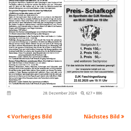
Volle
Veröffentlicht am
28. Dezember 2024
627 × 886
Größe
Vorheriges Bild
Nächstes Bild