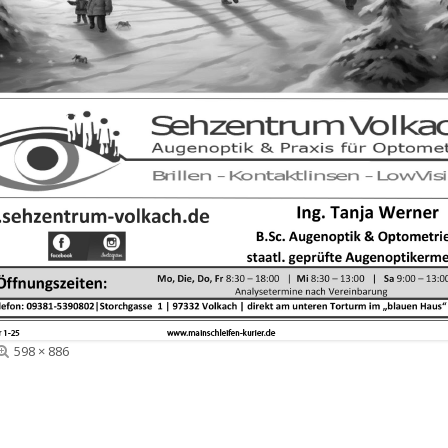
Volle
598 × 886
Größe