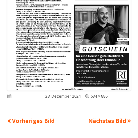
Volle
Veröffentlicht am
28. Dezember 2024
634 × 886
Größe
Vorheriges Bild
Nächstes Bild