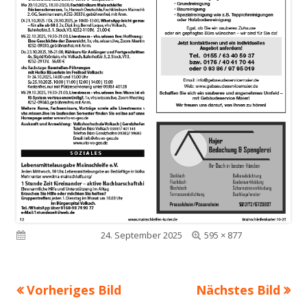
Volle
Veröffentlicht am
24. September 2025
595 × 877
Größe
Vorheriges Bild
Nächstes Bild