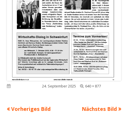
Volle
Veröffentlicht am
24. September 2025
640 × 877
Größe
Vorheriges Bild
Nächstes Bild