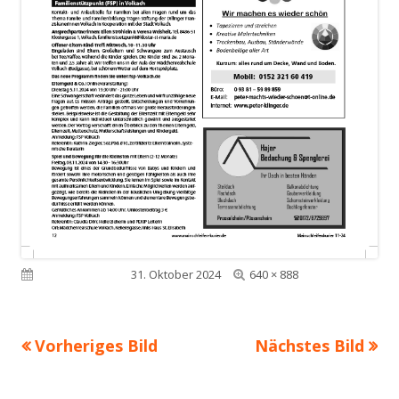
Volle
Veröffentlicht am
31. Oktober 2024
640 × 888
Größe
Vorheriges Bild
Nächstes Bild