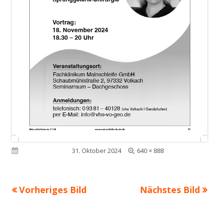
Volle
Veröffentlicht am
31. Oktober 2024
640 × 888
Größe
Vorheriges Bild
Nächstes Bild