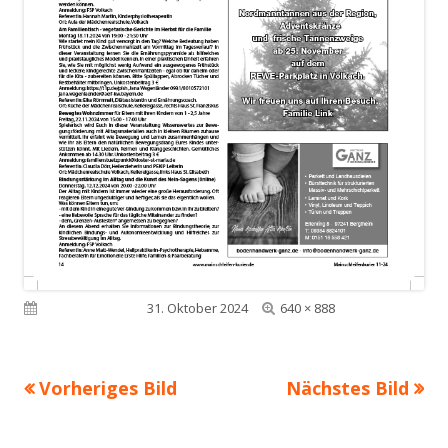
Volle
Veröffentlicht am
31. Oktober 2024
640 × 888
Größe
Vorheriges Bild
Nächstes Bild