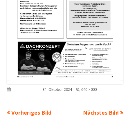
Volle
Veröffentlicht am
31. Oktober 2024
640 × 888
Größe
Vorheriges Bild
Nächstes Bild