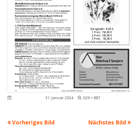
Volle
Veröffentlicht am
31. Januar 2024
629 × 887
Größe
Vorheriges Bild
Nächstes Bild