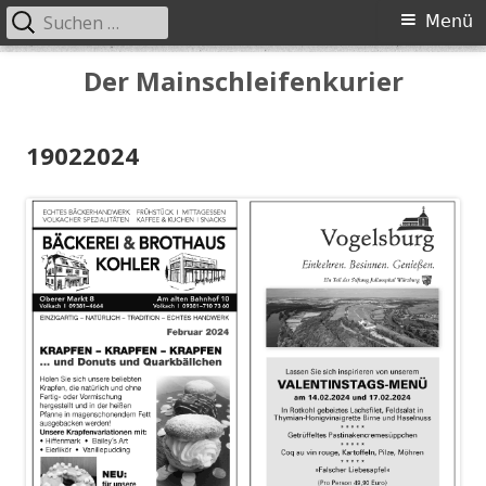
Suchen
Primäres
Menü
nach:
Menü
Springe
Der Mainschleifenkurier
zum
Inhalt
19022024