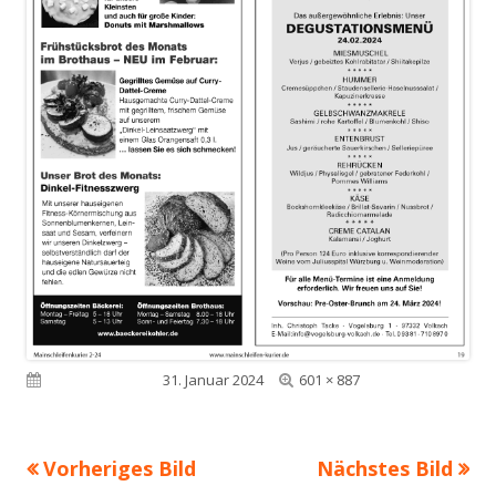
Volle
Veröffentlicht am
31. Januar 2024
601 × 887
Größe
Vorheriges Bild
Nächstes Bild