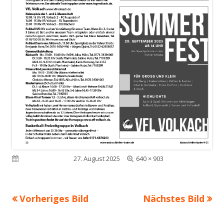
Volle
Veröffentlicht am
27. August 2025
640 × 903
Größe
Vorheriges Bild
Nächstes Bild