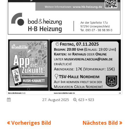
Volle
Veröffentlicht am
27. August 2025
623 × 923
Größe
Vorheriges Bild
Nächstes Bild