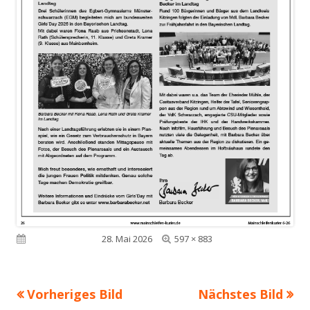
Volle
Veröffentlicht am
28. Mai 2026
597 × 883
Größe
Vorheriges Bild
Nächstes Bild